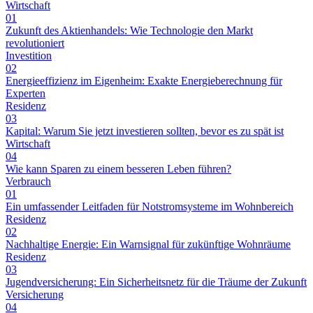
Wirtschaft
01
Zukunft des Aktienhandels: Wie Technologie den Markt
revolutioniert
Investition
02
Energieeffizienz im Eigenheim: Exakte Energieberechnung für
Experten
Residenz
03
Kapital: Warum Sie jetzt investieren sollten, bevor es zu spät ist
Wirtschaft
04
Wie kann Sparen zu einem besseren Leben führen?
Verbrauch
01
Ein umfassender Leitfaden für Notstromsysteme im Wohnbereich
Residenz
02
Nachhaltige Energie: Ein Warnsignal für zukünftige Wohnräume
Residenz
03
Jugendversicherung: Ein Sicherheitsnetz für die Träume der Zukunft
Versicherung
04