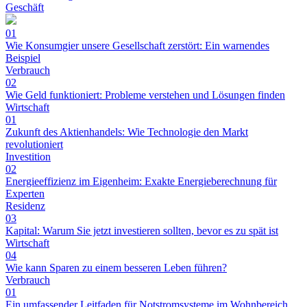
Geschäft
01
Wie Konsumgier unsere Gesellschaft zerstört: Ein warnendes
Beispiel
Verbrauch
02
Wie Geld funktioniert: Probleme verstehen und Lösungen finden
Wirtschaft
01
Zukunft des Aktienhandels: Wie Technologie den Markt
revolutioniert
Investition
02
Energieeffizienz im Eigenheim: Exakte Energieberechnung für
Experten
Residenz
03
Kapital: Warum Sie jetzt investieren sollten, bevor es zu spät ist
Wirtschaft
04
Wie kann Sparen zu einem besseren Leben führen?
Verbrauch
01
Ein umfassender Leitfaden für Notstromsysteme im Wohnbereich