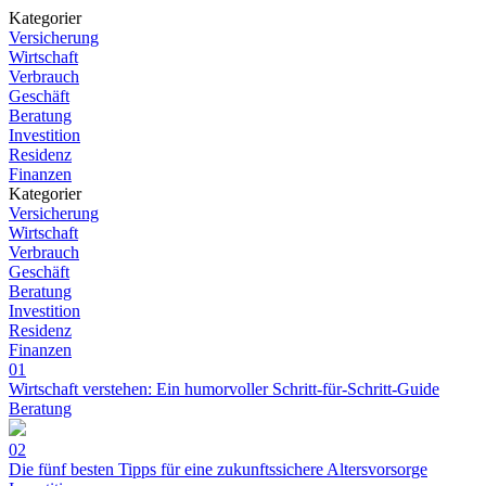
Kategorier
Versicherung
Wirtschaft
Verbrauch
Geschäft
Beratung
Investition
Residenz
Finanzen
Kategorier
Versicherung
Wirtschaft
Verbrauch
Geschäft
Beratung
Investition
Residenz
Finanzen
01
Wirtschaft verstehen: Ein humorvoller Schritt-für-Schritt-Guide
Beratung
02
Die fünf besten Tipps für eine zukunftssichere Altersvorsorge