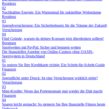
Residenz
02
Nachhaltige Energie: Ein Warnsignal für zukünftige Wohnräume
Residenz
03
Jugendversicherung: Ein Sicherheitsnetz für die Träume der Zukunft
Versicherung
04
Fünf Gründe, warum du deinen Konsum jetzt überdenken solltest!
Beratung
Sportwetten mit PayPal: Sicher und bequem wetten
Die finanziellen Aspekte von Online-Casinos ohne OASIS-
Sperrsystem in Deutschland
01
So nutzen Sie Ihre Kreditkarte richtig: Ein Schritt-für-Schritt-Guide
Finanzen
02
Jugendliche unter Druck: Ist eine Versicherung wirklich nötig?
Versicherung
03
Mini-Kredite: Wenn das Portemonnaie mal wieder die Diät macht
Finanzen
04
Sparen leicht gemacht: So steigern Sie Ihre finanzielle Fitness heute
Verbrauch